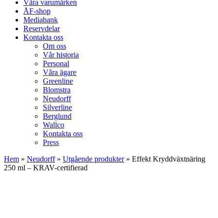
Våra varumärken
ÅF-shop
Mediabank
Reservdelar
Kontakta oss
Om oss
Vår historia
Personal
Våra ägare
Greenline
Blomstra
Neudorff
Silverline
Berglund
Wallco
Kontakta oss
Press
Hem
»
Neudorff
»
Utgående produkter
»
Effekt Kryddväxtnäring
250 ml – KRAV-certifierad