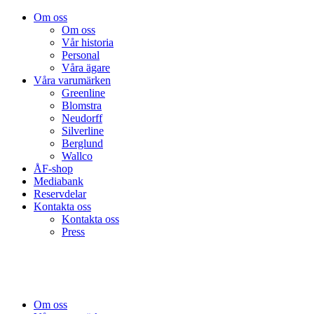
Om oss
Om oss
Vår historia
Personal
Våra ägare
Våra varumärken
Greenline
Blomstra
Neudorff
Silverline
Berglund
Wallco
ÅF-shop
Mediabank
Reservdelar
Kontakta oss
Kontakta oss
Press
Om oss