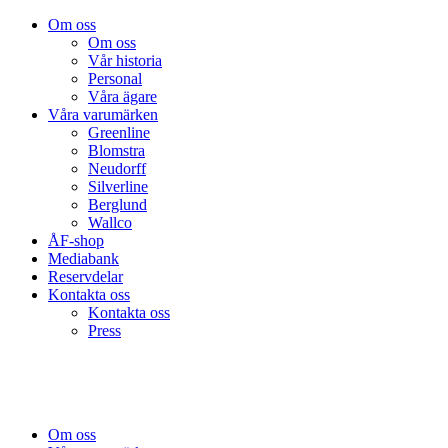
Om oss
Om oss
Vår historia
Personal
Våra ägare
Våra varumärken
Greenline
Blomstra
Neudorff
Silverline
Berglund
Wallco
ÅF-shop
Mediabank
Reservdelar
Kontakta oss
Kontakta oss
Press
Om oss