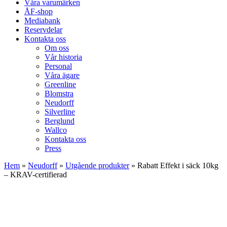
Våra varumärken
ÅF-shop
Mediabank
Reservdelar
Kontakta oss
Om oss
Vår historia
Personal
Våra ägare
Greenline
Blomstra
Neudorff
Silverline
Berglund
Wallco
Kontakta oss
Press
Hem
»
Neudorff
»
Utgående produkter
»
Rabatt Effekt i säck 10kg
– KRAV-certifierad